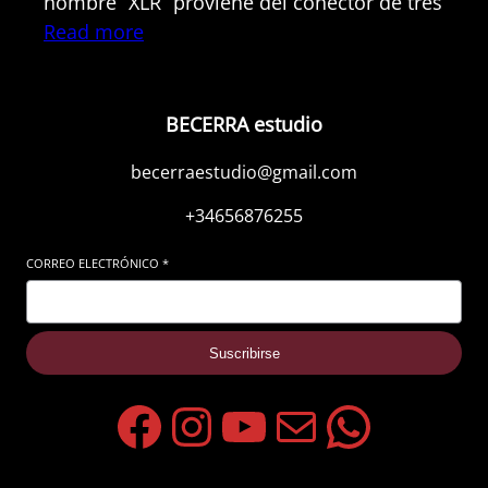
nombre “XLR” proviene del conector de tres
Read more
BECERRA estudio
becerraestudio@gmail.com
+34656876255
CORREO ELECTRÓNICO
*
Suscribirse
https://www.fa
https://www.
https://w
becerra
Whats