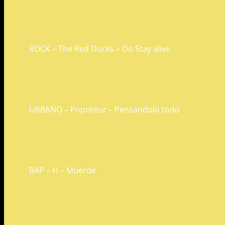
ROCK – The Red Ducks – Do Stay alive
URBANO – Popoteur – Pensandolo todo
RAP – H – Muerde