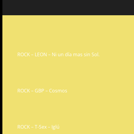
ROCK – LEON – Ni un día mas sin Sol.
ROCK – GBP – Cosmos
ROCK – T-Sex – Iglú