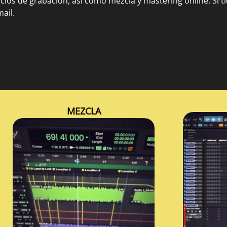
icios de grabación, así como mezcla y mastering online. Si t
ail.
MEZCLA