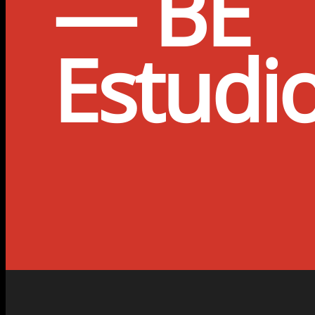
— BE
Estudi